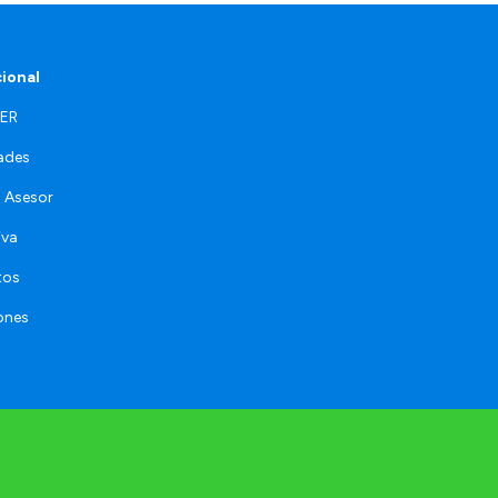
cional
FER
ades
 Asesor
iva
tos
ones