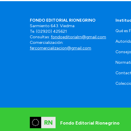
FONDO EDITORIAL RIONEGRINO
Institu
Sarmiento 643. Viedma
Qué es 
Te. (02920) 425621
Consultas:
fondoeditorialrn@gmail.com
Autorid
Comercialización:
fercomercializacion@gmail.com
Consejo
Normat
Contac
Colecci
Fondo Editorial Rionegrino