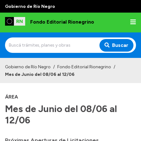
Gobierno de Río Negro
Fondo Editorial Rionegrino
Buscar
Inicio
Gobierno de Río Negro
/
Fondo Editorial Rionegrino
/
Mes de Junio del 08/06 al 12/06
Institucional
Qué es FER
ÁREA
Autoridades
Mes de Junio del 08/06 al
Consejo Asesor
12/06
Normativa
Contactos
Próximas Aperturas de Licitaciones