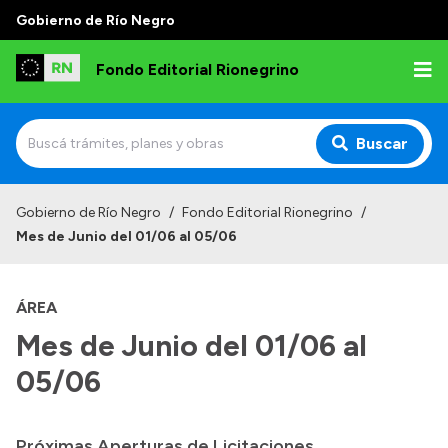
Gobierno de Río Negro
Fondo Editorial Rionegrino
Buscar
Inicio
Gobierno de Río Negro
/
Fondo Editorial Rionegrino
/
Mes de Junio del 01/06 al 05/06
Institucional
Qué es FER
ÁREA
Autoridades
Mes de Junio del 01/06 al
Consejo Asesor
05/06
Normativa
Contactos
Próximas Aperturas de Licitaciones