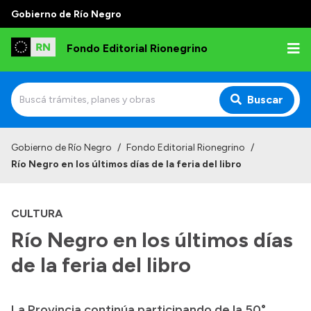
Gobierno de Río Negro
Fondo Editorial Rionegrino
Buscar
Inicio
Gobierno de Río Negro
/
Fondo Editorial Rionegrino
/
Río Negro en los últimos días de la feria del libro
Institucional
Qué es FER
CULTURA
Autoridades
Río Negro en los últimos días
Consejo Asesor
de la feria del libro
Normativa
Contactos
La Provincia continúa participando de la 50°