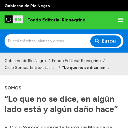
Gobierno de Río Negro
Fondo Editorial Rionegrino
Buscar
Inicio
Gobierno de Río Negro
/
Fondo Editorial Rionegrino
/
Ciclo Somos. Entrevistas a...
/
“Lo que no se dice, en...
Institucional
Qué es FER
SOMOS
Autoridades
“Lo que no se dice, en algún
Consejo Asesor
lado está y algún daño hace”
Normativa
Contactos
El Ciclo Somos comparte la voz de Mónica de