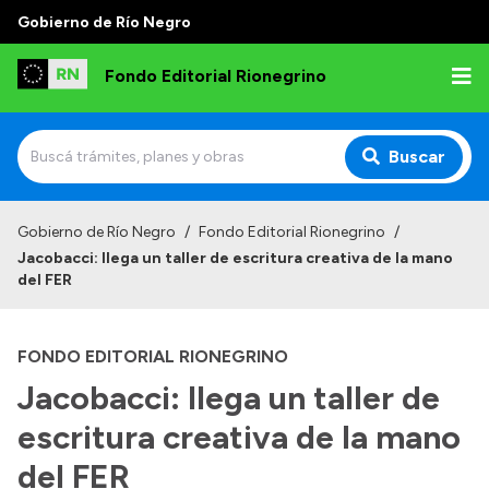
Gobierno de Río Negro
Fondo Editorial Rionegrino
Buscar
Inicio
Gobierno de Río Negro
/
Fondo Editorial Rionegrino
/
Jacobacci: llega un taller de escritura creativa de la mano
Institucional
del FER
Qué es FER
FONDO EDITORIAL RIONEGRINO
Autoridades
Jacobacci: llega un taller de
Consejo Asesor
escritura creativa de la mano
Normativa
Contactos
del FER