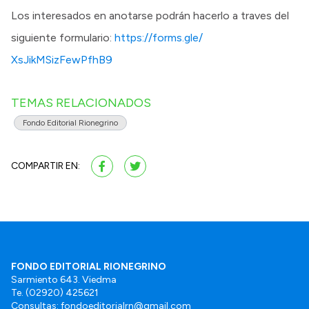
Los interesados en anotarse podrán hacerlo a traves del
siguiente formulario:
https://forms.gle/
XsJikMSizFewPfhB9
TEMAS RELACIONADOS
Fondo Editorial Rionegrino
COMPARTIR EN:
FONDO EDITORIAL RIONEGRINO
Sarmiento 643. Viedma
Te. (02920) 425621
Consultas:
fondoeditorialrn@gmail.com