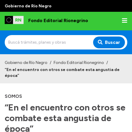
Gobierno de Río Negro
Fondo Editorial Rionegrino
Buscar
Inicio
Gobierno de Río Negro
/
Fondo Editorial Rionegrino
/
“En el encuentro con otros se combate esta angustia de
Institucional
época”
Qué es FER
SOMOS
Autoridades
“En el encuentro con otros se
Consejo Asesor
combate esta angustia de
Normativa
Contactos
época”