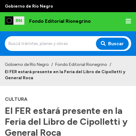
Gobierno de Río Negro
Fondo Editorial Rionegrino
Buscar
Inicio
Gobierno de Río Negro
/
Fondo Editorial Rionegrino
/
El FER estará presente en la Feria del Libro de Cipolletti y
Institucional
General Roca
Qué es FER
CULTURA
Autoridades
El FER estará presente en la
Consejo Asesor
Feria del Libro de Cipolletti y
Normativa
Contactos
General Roca