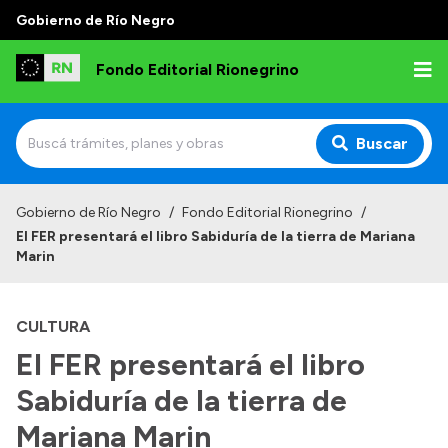
Gobierno de Río Negro
Fondo Editorial Rionegrino
Buscar
Inicio
Gobierno de Río Negro
/
Fondo Editorial Rionegrino
/
El FER presentará el libro Sabiduría de la tierra de Mariana
Institucional
Marin
Qué es FER
CULTURA
Autoridades
El FER presentará el libro
Consejo Asesor
Sabiduría de la tierra de
Normativa
Contactos
Mariana Marin