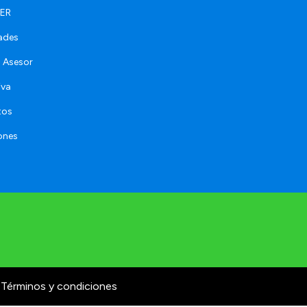
FER
ades
 Asesor
iva
tos
ones
Términos y condiciones