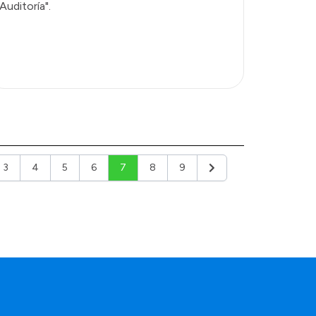
Auditoría".
3
4
5
6
7
8
9
or
Siguiente