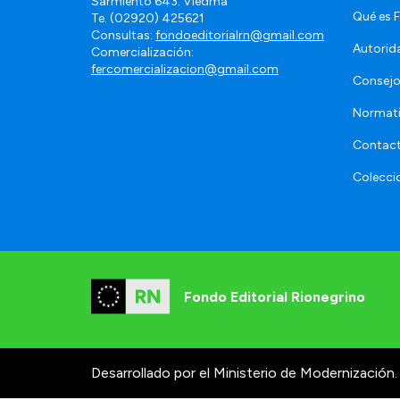
Sarmiento 643. Viedma
Qué es 
Te. (02920) 425621
Consultas:
fondoeditorialrn@gmail.com
Autorid
Comercialización:
fercomercializacion@gmail.com
Consejo
Normat
Contac
Colecci
Fondo Editorial Rionegrino
Desarrollado por el Ministerio de Modernización.