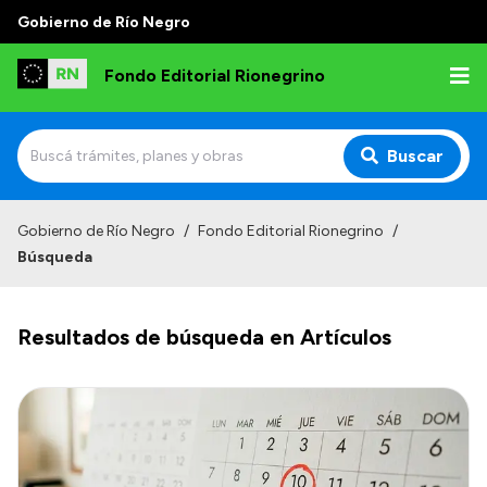
Gobierno de Río Negro
Fondo Editorial Rionegrino
Buscar
Inicio
Gobierno de Río Negro
/
Fondo Editorial Rionegrino
/
Búsqueda
Institucional
Qué es FER
Resultados de búsqueda en Artículos
Autoridades
Consejo Asesor
Normativa
Contactos